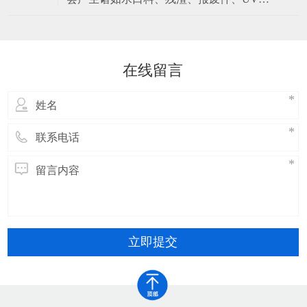
温度、湿度、工件接触的介质和气密性要
良电镀不良，锌渣等废料。处理好这些废
料能够很好的控制成本，达到提高经济效
益的目的。 而工艺中产生的废料，要区分
处理，一起熔炼的话不但不能很好的达成
在线留言
回收利用的效果。反而会造成锌合金锭的
成分混杂，造成锌合金中
立即提交