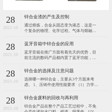
锌合金渣的产生及控制
28
通过熔炼，合金从固态变为液态，这是一
2021-10
个复杂的物理、化学过程。气体与熔融金
属发生化学反应，其中氧的反应最为强
烈，合金表面被氧化而产生一定量的锌
蓝牙音箱中锌合金的应用
28
渣。锌合金渣中含有氧化物和铁、锌、铝
蓝牙音箱在推广方面有着先天的优势，目
金属间化合物，从熔体表面刮下的锌渣中
2021-10
前主流的数码产品都内置了蓝牙功能，
通常含有90%左右的锌合金。锌合金渣形成
NFC近距离无线通信技术。蓝牙音箱可在
的反应速度随熔炼温度上升成指数增加。
任何支持蓝牙的设备上连接使用，兼容性
锌合金的选择及注意问题
28
强，跨平台、跨系统都能使用，NFC功能
选择哪一种锌合金，主要从3个方面来考
能够排除干扰，简化连接，仅仅需要设备
2021-10
虑。 1、压铸件使用性能要求 （1）力学性
互相靠近，蓝牙音箱就能连接上设备。而
能：抗拉强度是材料断裂时的最大抚力；
且当蓝牙音箱在工作范围内的时候，可以
伸长率是材料脆性和塑性的衡量指标；硬
锌合金废料的回收与再利用
28
度是材嵙表面对硬物压人或摩擦所引起的
锌合金产品在整个产品工艺过程中，不免
塑性变形的抗力。 92工作环境状态：工作
2021-10
会产生诸如水口料、残渣、报废件、UV不